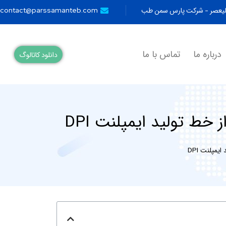
ولیعصر - شرکت پارس سمن طب
contact@parssamanteb.com
درباره ما
تماس با ما
دانلود کاتالوگ
خط تولید ایمپلنت DPI
مپلنت DPI