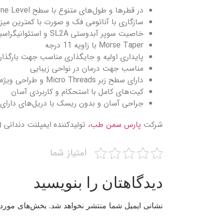
در قطرها و طول‌های متنوع با سطح Bone Level ایمپلنت‌های قابل استفاده در انواع مدل‌های استخوانی
سازگاری با آناتومی فک و صورت با کمترین میز
خاصیت سوپر آبدوستی SL2A و استئوانیگراسیون کوتاه مدت
Morse Taper با زاویه 11 درجه
پایداری اولیه و جایگذاری مناسب جهت بارگذا
مناسب جهت درمان در نواحی زیبایی
دارای سطح زبر Micro Threads و طراحی ویژه Macro Thread
کیت‌های کامل با استحکام و کاربردی آسان
جراحی آسان و بدون ریسک با دریل‌های دارای stopper
شرکت
پارس سمن طب
، تولیدکننده ایمپلنت دندانی (ایرانی) ب
امتیاز شما
دیدگاهتان را بنویسید
نشانی ایمیل شما منتشر نخواهد شد.
بخش‌های موردنی